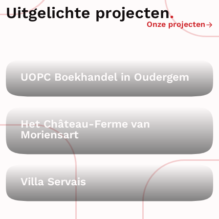
Uitgelichte projecten
Onze projecten
UOPC Boekhandel in Oudergem
Het Château-Ferme van
Moriensart
Villa Servais